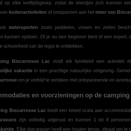
d op elke leeftijdsgroep, zodat de kleintjes zich kunnen ve
 van
buitenactiviteiten
of ontspannen aan het
meer van Bisca
 ook
watersporten
zoals peddelen, vissen en zeilen beschi
en kunnen opdoen. Of je nu een beginner bent of een expert, 
ke schoonheid van de regio te ontdekken.
ping Biscarrosse Lac
vindt elk familielid een activiteit
elijke vakantie
in een prachtige natuurlijke omgeving. Geniet
carrosse
om je verblijf te verrijken met ontspannende en avontu
modaties en voorzieningen op de camping
ing Biscarrosse Lac
biedt een breed scala aan accommodati
aravans
zijn volledig uitgerust en kunnen 1 tot 8 personen
kantie
. Elke stacaravan heeft een houten terras, ideaal om te