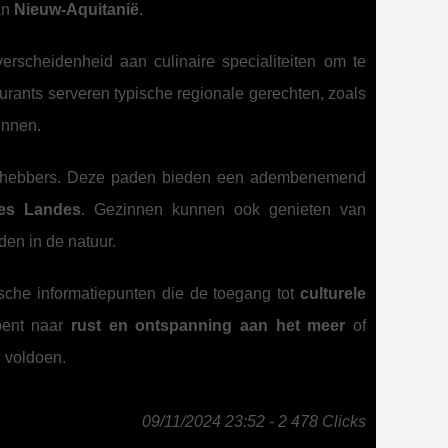
an
Nieuw-Aquitanië
.
erscheidenheid aan culinaire specialiteiten om te
urants serveren typische regionale gerechten, zoals
ennen.
iefhebbers. Deze paden bieden een adembenemend
es Landes
. Gezinnen kunnen ook genieten van
en in de natuur.
ische informatiepunten die de toegang tot
culturele
bent naar
rust en ontspanning aan het meer
of
n voldoen.
09/11/2024 23:52 - 2 478 Clicks