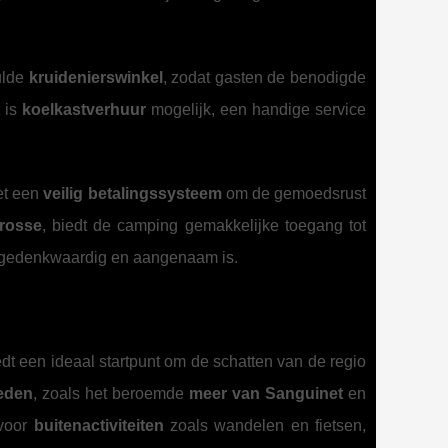
ulde
kruidenierswinkel
, zodat gasten de benodigde
t is
koelkastverhuur
mogelijk, een handige service
et een
veilig betalingssysteem
om de gemoedsrust
rosse
, biedt de camping gemakkelijke toegang tot
gedenkwaardig en aangenaam is.
edt een ideaal startpunt om de schatten van de regio
heden
, zoals het beroemde
meer van Sanguinet
en
 voor
buitenactiviteiten
zoals wandelen en fietsen,