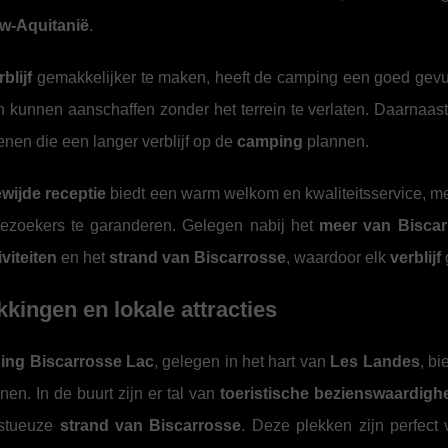
w-Aquitanië
.
rblijf
gemakkelijker te maken, heeft de camping een goed gev
n kunnen aanschaffen zonder het terrein te verlaten. Daarnaas
nen die een langer verblijf op de
camping
plannen.
wijde receptie
biedt een warm welkom en kwaliteitsservice, m
ezoekers te garanderen. Gelegen nabij het
meer van Biscar
viteiten
en het
strand van Biscarrosse
, waardoor elk
verblijf
kingen en lokale attracties
ing Biscarrosse Lac
, gelegen in het hart van
Les Landes
, bi
nen. In de buurt zijn er tal van
toeristische bezienswaardig
estueuze
strand van Biscarrosse
. Deze plekken zijn perfect