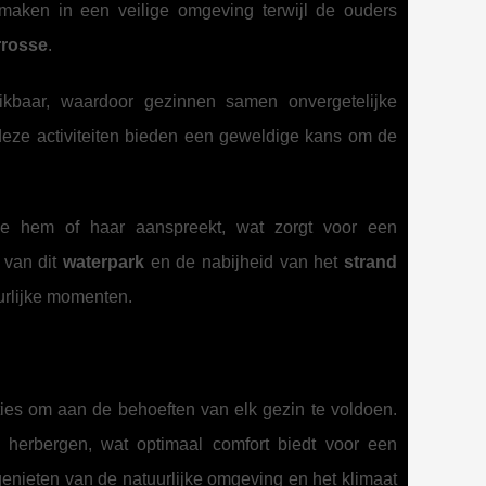
rmaken in een veilige omgeving terwijl de ouders
rrosse
.
kbaar, waardoor gezinnen samen onvergetelijke
deze activiteiten bieden een geweldige kans om de
 die hem of haar aanspreekt, wat zorgt voor een
 van dit
waterpark
en de nabijheid van het
strand
urlijke momenten.
es om aan de behoeften van elk gezin te voldoen.
 herbergen, wat optimaal comfort biedt voor een
 genieten van de natuurlijke omgeving en het klimaat