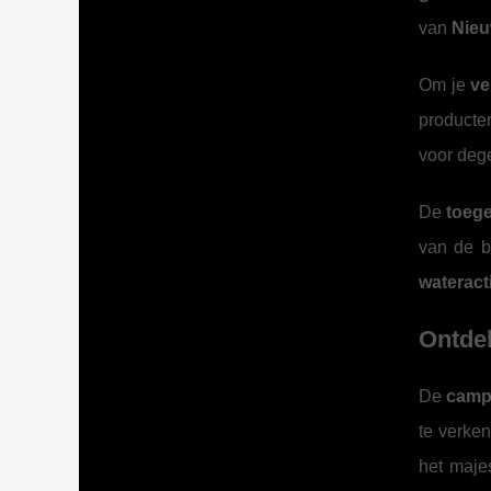
van
Nieu
Om je
ve
producte
voor dege
De
toege
van de b
wateracti
Ontdek
De
camp
te verken
het maj