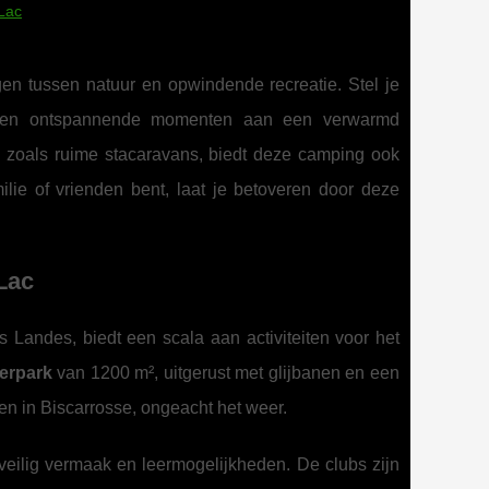
 Lac
gen tussen natuur en opwindende recreatie. Stel je
ten en ontspannende momenten aan een verwarmd
zoals ruime stacaravans, biedt deze camping ook
lie of vrienden bent, laat je betoveren door deze
Lac
s Landes, biedt een scala aan activiteiten voor het
erpark
van 1200 m², uitgerust met glijbanen en een
en in Biscarrosse, ongeacht het weer.
 veilig vermaak en leermogelijkheden. De clubs zijn