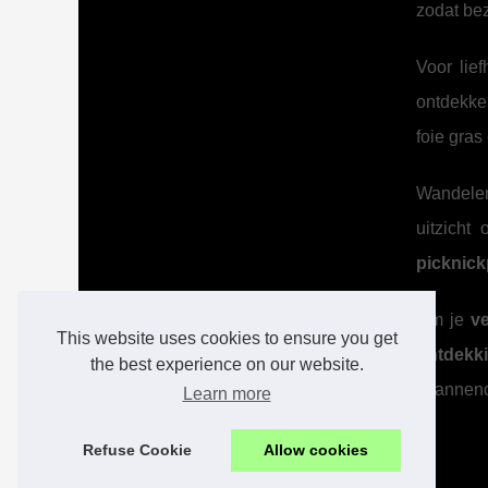
zodat be
Voor lie
ontdekken
foie gras
Wandele
uitzicht
picknick
Om je
ve
This website uses cookies to ensure you get
ontdekk
the best experience on our website.
spannend
Learn more
Refuse Cookie
Allow cookies