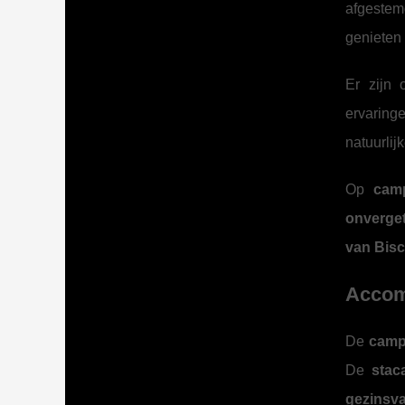
afgestem
genieten
Er zijn
ervaring
natuurlij
Op
cam
onverget
van Bis
Accom
De
camp
De
stac
gezinsva