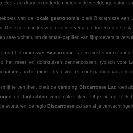
zoekers zich kunnen onderdompelen in de weelderige natuur v
fhebbers van de
lokale gastronomie
biedt Biscarrosse een v
. De lokale markten zitten vol met verse producten en de resta
 en zeevruchten, om de smaakpapillen van fijnproevers te verw
n rond het
meer van Biscarrosse
is een must voor natuurl
 op het
meer
en doorkruisen dennenbossen, typisch voor
L
plaatsen
aan het
meer
, ideaal voor een ontspannen pauze midd
rblijf
te verrijken, biedt de
camping Biscarrosse Lac
toerist
ingen
en
dagtochten
vergemakkelijken. Of je nu op zoek 
e avonturen, de regio
Biscarrosse
zal aan al je verwachtinge