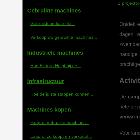
projectpr
Gebruikte machines
Gebruikte industriële...
Ontdek e
dagen v
Verkoop uw gebruikte machines...
zwembad.
Industriële machines
handige 
prachtig
Hoe Exapro Helpt bij de...
Activi
Infrastructuur
Hoe de juiste stappen kunnen...
De
camp
hele gezi
Machines kopen
verwar
Exapro: gebruikte machines...
Voor kin
Exapro: zo koopt en verkoopt...