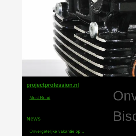
projectprofession.nl
Onv
Most Read
Bis
News
Onvergetelijke vakantie op...